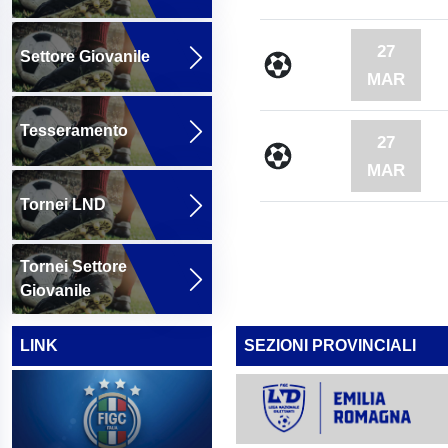
27
Settore Giovanile
MAR
Tesseramento
27
MAR
Tornei LND
Tornei Settore
Giovanile
LINK
SEZIONI PROVINCIALI