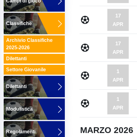
Campi di gioco
17
Classifiche
APR
Archivio Classifiche
17
2025-2026
APR
Dilettanti
Settore Giovanile
1
APR
Dilettanti
1
APR
Modulistica
MARZO 2026
Regolamenti