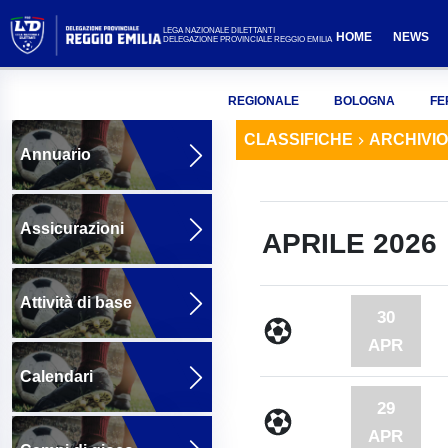
LEGA NAZIONALE DILETTANTI
HOME
NEWS
DELEGAZIONE PROVINCIALE REGGIO EMILIA
REGIONALE
BOLOGNA
FE
CLASSIFICHE
ARCHIVIO
Annuario
Assicurazioni
APRILE 2026
Attività di base
30
APR
Calendari
29
APR