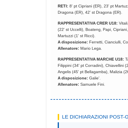
RETI:
8' pt Cipriani (ER), 23' pt Martuzz
Dragona (ER), 42' st Dragona (ER).
RAPPRESENTATIVA CRER U18:
Vital
(22' st Uccelli), Boateng, Papi, Cipriani
Martuzzi (1' st Ricci).
A disposizione:
Ferretti, Cianciulli, C
Allenatore:
Mario Lega.
RAPPRESENTATIVA MARCHE U18:
Ta
Filippini (34' pt Corradini), Chiavellini
Angelis (45' pt Bellagamba), Malizia (26
A disposizione:
Galie'.
Allenatore:
Samuele Fini.
LE DICHIARAZIONI POST-