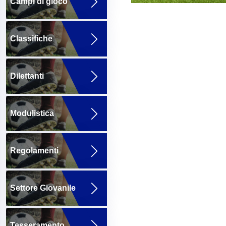
Campi di gioco
Classifiche
Dilettanti
Modulistica
Regolamenti
Settore Giovanile
Tesseramento