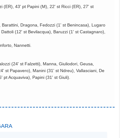
i (ER), 43' pt Papini (M), 22' st Ricci (ER), 27' st
i, Barattini, Dragona, Fedozzi (1' st Benincasa), Lugaro
, Dattoli (12' st Bevilacqua), Baruzzi (1' st Castagnaro),
onforto, Nannetti.
lozzi (24' st Falzetti), Manna, Giuliodori, Geusa,
 (24' st Papavero), Manini (31' st Ndreu), Vallasciani, De
' pt Acquaviva), Papini (31' st Giuli).
GARA