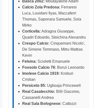
Basca 2002:
Moutayakine Adam
Calcio Zola Predosa:
Ferraresi
Luca, Louidani Ilyas, Maccaferri
Thomas, Saponara Samuele, Sola
Mirko
Corticella:
Adragna Giuseppe,
Quadri Edoardo, Stoichina Alexandru
Crespo Calcio:
Cinquemani Nicolo',
De Simone Tommaso, Mitru Mattias
Kevin
Felsina:
Scioletti Emanuele
Fossolo Calcio 76:
Bonzi Leonardo
Imolese Calcio 1919:
Kroburi
Cristian
Persiceto 85:
Ugboaja Princewell
Real Casalecchio:
Billi Giacomo,
Cassanelli Andrea
Real Sala Bolognese:
Cattozzi