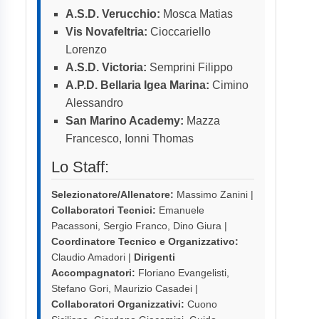
A.S.D. Verucchio:
Mosca Matias
Vis Novafeltria:
Cioccariello
Lorenzo
A.S.D. Victoria:
Semprini Filippo
A.P.D. Bellaria Igea Marina:
Cimino
Alessandro
San Marino Academy:
Mazza
Francesco, Ionni Thomas
Lo Staff:
Selezionatore/Allenatore:
Massimo Zanini |
Collaboratori Tecnici:
Emanuele
Pacassoni, Sergio Franco, Dino Giura |
Coordinatore Tecnico e Organizzativo:
Claudio Amadori |
Dirigenti
Accompagnatori:
Floriano Evangelisti,
Stefano Gori, Maurizio Casadei |
Collaboratori Organizzativi:
Cuono