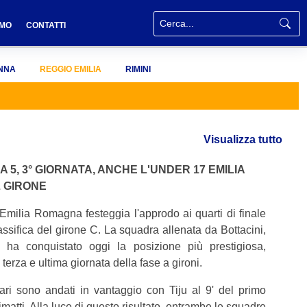
AMO
CONTATTI
NNA
REGGIO EMILIA
RIMINI
Visualizza tutto
 5, 3° GIORNATA, ANCHE L'UNDER 17 EMILIA
L GIRONE
Emilia Romagna festeggia l'approdo ai quarti di finale
ssifica del girone C. La squadra allenata da Bottacini,
i, ha conquistato oggi la posizione più prestigiosa,
erza e ultima giornata della fase a gironi.
ari sono andati in vantaggio con Tiju al 9' del primo
matti. Alla luce di questo risultato, entrambe le squadre