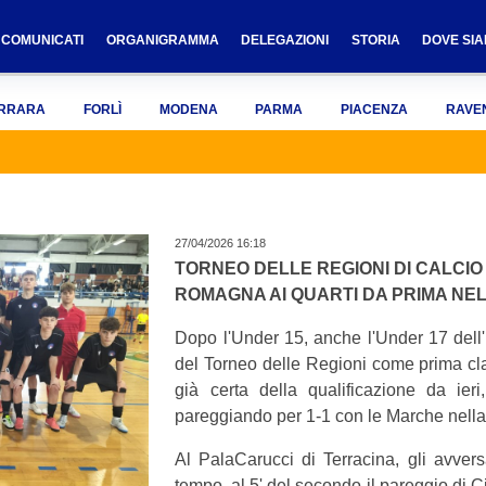
COMUNICATI
ORGANIGRAMMA
DELEGAZIONI
STORIA
DOVE SI
RRARA
FORLÌ
MODENA
PARMA
PIACENZA
RAVE
27/04/2026 16:18
TORNEO DELLE REGIONI DI CALCIO A
ROMAGNA AI QUARTI DA PRIMA NE
Dopo l'Under 15, anche l'Under 17 dell'
del Torneo delle Regioni come prima cla
già certa della qualificazione da ier
pareggiando per 1-1 con le Marche nella t
Al PalaCarucci di Terracina, gli avvers
tempo, al 5' del secondo il pareggio di Ci