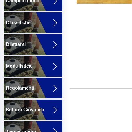
Campi di gioco
Classifiche
Dilettanti
Modulistica
Regolamenti
Settore Giovanile
Tesseramento