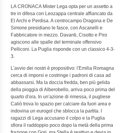
LA CRONACA Mister Lega opta per un assetto a
tre in difesa con Leozappa centrale affiancato da
El Archi e Perdisa. A centrocampo Dragona e De
Simone presidiano le fasce, con Ascanelli e
Fabbricatore in mezzo. Davanti, Cisotto e Piro
agiscono alle spalle del terminale offensivo
Pelliconi. La Puglia risponde con un classico 4-3-
3.
L'avvio dei nostri è propositivo: l'Emilia Romagna
cerca di imporsi e costringe i padroni di casa ad
abbassarsi. Ma la doccia fredda, ben più gelida
della pioggia di Alberobello, arriva poco prima del
quarto d'ora. In un'azione di rimessa, il pugliese
Caliò trova lo spazio per calciare da fuori area e
indovina un eurogol che sblocca la partita. I
ragazzi di Lega accusano il colpo e la Puglia
sfiora il raddoppio poco dopo la metà della prima
frazione con Gori, ma Stella è reattivo e devia in