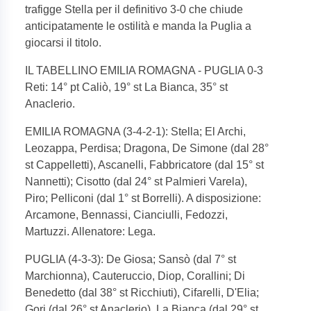
trafigge Stella per il definitivo 3-0 che chiude
anticipatamente le ostilità e manda la Puglia a
giocarsi il titolo.
IL TABELLINO EMILIA ROMAGNA - PUGLIA 0-3
Reti: 14° pt Caliò, 19° st La Bianca, 35° st
Anaclerio.
EMILIA ROMAGNA (3-4-2-1): Stella; El Archi,
Leozappa, Perdisa; Dragona, De Simone (dal 28°
st Cappelletti), Ascanelli, Fabbricatore (dal 15° st
Nannetti); Cisotto (dal 24° st Palmieri Varela),
Piro; Pelliconi (dal 1° st Borrelli). A disposizione:
Arcamone, Bennassi, Cianciulli, Fedozzi,
Martuzzi. Allenatore: Lega.
PUGLIA (4-3-3): De Giosa; Sansò (dal 7° st
Marchionna), Cauteruccio, Diop, Corallini; Di
Benedetto (dal 38° st Ricchiuti), Cifarelli, D'Elia;
Gori (dal 26° st Anaclerio), La Bianca (dal 29° st