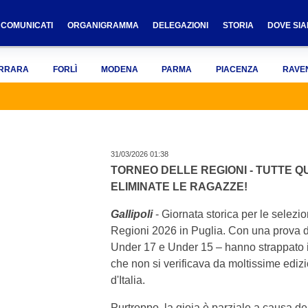
COMUNICATI
ORGANIGRAMMA
DELEGAZIONI
STORIA
DOVE SI
RRARA
FORLÌ
MODENA
PARMA
PIACENZA
RAVE
31/03/2026 01:38
TORNEO DELLE REGIONI - TUTTE Q
ELIMINATE LE RAGAZZE!
Gallipoli
- Giornata storica per le selez
Regioni 2026 in Puglia. Con una prova di f
Under 17 e Under 15 – hanno strappato il 
che non si verificava da moltissime edizio
d'Italia.
Purtroppo, la gioia è parziale a causa d