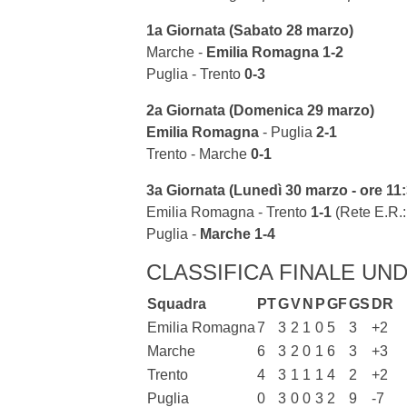
1a Giornata (Sabato 28 marzo)
Marche -
Emilia Romagna
1-2
Puglia - Trento
0-3
2a Giornata (Domenica 29 marzo)
Emilia Romagna
- Puglia
2-1
Trento - Marche
0-1
3a Giornata (Lunedì 30 marzo - ore 11:
Emilia Romagna - Trento
1-1
(Rete E.R.: 
Puglia -
Marche
1-4
CLASSIFICA FINALE UND
Squadra
PT
G
V
N
P
GF
GS
DR
Emilia Romagna
7
3
2
1
0
5
3
+2
Marche
6
3
2
0
1
6
3
+3
Trento
4
3
1
1
1
4
2
+2
Puglia
0
3
0
0
3
2
9
-7