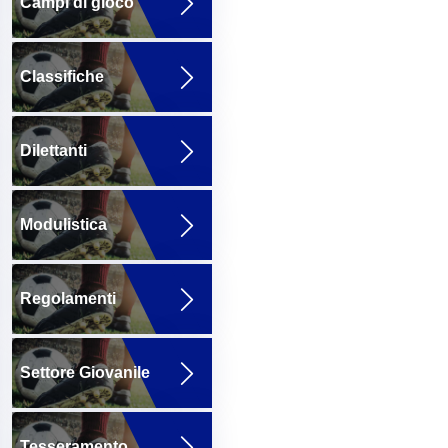
Campi di gioco
Classifiche
Dilettanti
Modulistica
Regolamenti
Settore Giovanile
Tesseramento