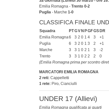
3a Giornata (Lunedì 30 marzo - ore 16
Emilia Romagna -
Trento
0-2
Puglia
- Marche
1-0
CLASSIFICA FINALE UND
Squadra
PT
G
V
N
P
GF
GS
DR
Emilia Romagna
6
3
2
0
1
4
3
+1
Puglia
6
3
2
0
1
3
2
+1
Marche
3
3
1
0
2
1
3
-2
Trento
3
3
1
0
2
2
2
0
(Emilia Romagna prima per scontro dirett
MARCATORI EMILIA ROMAGNA
2 reti:
Cappelletti
1 rete:
Piro, Cianciulli
UNDER 17 (Allievi)
Emilia Romagna qualificata ai quarti