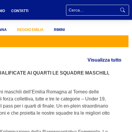
AMO
CONTATTI
NNA
REGGIO EMILIA
RIMINI
Visualizza tutto
UALIFICATE AI QUARTI LE SQUADRE MASCHILI,
ioni maschili dell’Emilia Romagna al Torneo delle
orza collettiva, tutte e tre le categorie – Under 19,
pass per i quarti di finale. Un en-plein straordinario
ni e che proietta le nostre squadre tra le migliori otto
ell'eliminazione della Rappresentativa Femminile. Le