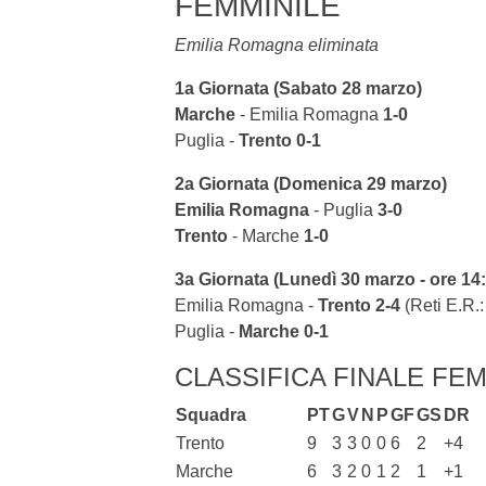
FEMMINILE
Emilia Romagna eliminata
1a Giornata (Sabato 28 marzo)
Marche
- Emilia Romagna
1-0
Puglia -
Trento
0-1
2a Giornata (Domenica 29 marzo)
Emilia Romagna
- Puglia
3-0
Trento
- Marche
1-0
3a Giornata (Lunedì 30 marzo - ore 14
Emilia Romagna -
Trento
2-4
(Reti E.R.
Puglia -
Marche
0-1
CLASSIFICA FINALE FEM
Squadra
PT
G
V
N
P
GF
GS
DR
Trento
9
3
3
0
0
6
2
+4
Marche
6
3
2
0
1
2
1
+1