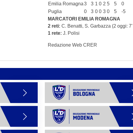
Emilia Romagna
3
3
1
0
2
5
5
0
Puglia
0
3
0
0
3
0
5
-5
MARCATORI EMILIA ROMAGNA
2 reti:
C. Benatti, S. Garbazza
(2 oggi: 7'
1 rete:
J. Polisi
Redazione Web CRER