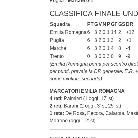
Puglia -
Marche
0-1
CLASSIFICA FINALE UND
Squadra
PT
G
V
N
P
GF
GS
DR
Emilia Romagna
6
3
2
0
1
14
2
+12
Puglia
6
3
2
0
1
3
2
+1
Marche
6
3
2
0
1
4
8
-4
Trento
0
3
0
0
3
0
9
-9
(Emilia Romagna prima per scontro diretto
per punti, prevale la DR generale: E.R. +
come migliore seconda)
MARCATORI EMILIA ROMAGNA
4 reti:
Palmieri
(1 oggi, 17' st)
2 reti:
Barani
(2 oggi: 3' st, 25' st)
1 rete:
De Rosa, Pecora, Calarota, Mastr
Morrone
(oggi, 12' st)