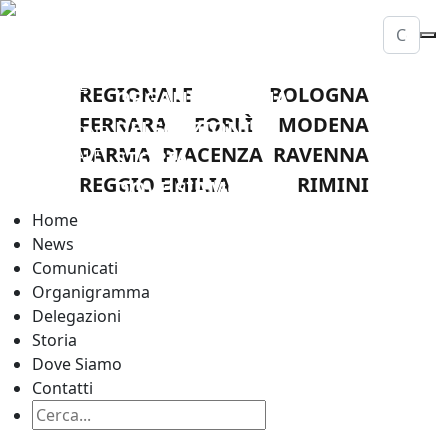
HOME
NEWS
LEGA
COMUNICATI
NAZIONALE
REGIONALE
BOLOGNA
ORGANIGRAMMA
DILETTANTI
FERRARA
FORLÌ
MODENA
DELEGAZIONI
DELEGAZIONE
PARMA
PIACENZA
RAVENNA
PROVINCIALE
STORIA
REGGIO
REGGIO EMILIA
RIMINI
DOVE SIAMO
EMILIA
CONTATTI
Home
News
Comunicati
Organigramma
Delegazioni
Storia
Dove Siamo
Contatti