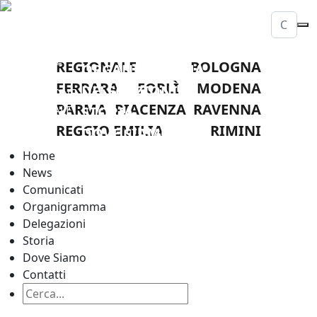
HOME
NEWS
LEGA
COMUNICATI
NAZIONALE
REGIONALE
BOLOGNA
ORGANIGRAMMA
DILETTANTI
FERRARA
FORLÌ
MODENA
DELEGAZIONI
DELEGAZIONE
PARMA
PIACENZA
RAVENNA
PROVINCIALE
STORIA
REGGIO
REGGIO EMILIA
RIMINI
DOVE SIAMO
EMILIA
CONTATTI
Home
News
Comunicati
Organigramma
Delegazioni
Storia
Dove Siamo
Contatti