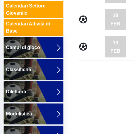
Calendari Settore
Giovanile
19
FEB
Calendari Attività di
Base
19
Campi di gioco
FEB
Classifiche
Dilettanti
Modulistica