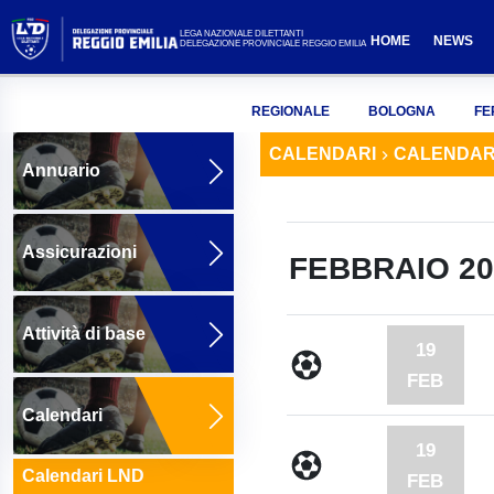
LEGA NAZIONALE DILETTANTI
HOME
NEWS
DELEGAZIONE PROVINCIALE REGGIO EMILIA
REGIONALE
BOLOGNA
FE
CALENDARI
CALENDARI
Annuario
Assicurazioni
FEBBRAIO 20
Attività di base
19
FEB
Calendari
19
Calendari LND
FEB