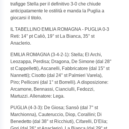
trafigge Stella per il definitivo 3-0 che chiude
anticipatamente le ostilità e manda la Puglia a
giocarsi il titolo.
IL TABELLINO EMILIA ROMAGNA - PUGLIA 0-3
Reti: 14° pt Caliò, 19° st La Bianca, 35° st
Anaclerio.
EMILIA ROMAGNA (3-4-2-1): Stella; El Archi,
Leozappa, Perdisa; Dragona, De Simone (dal 28°
st Cappelletti), Ascanelli, Fabbricatore (dal 15° st
Nannetti); Cisotto (dal 24° st Palmieri Varela),
Piro; Pelliconi (dal 1° st Borrelli). A disposizione:
Arcamone, Bennassi, Cianciulli, Fedozzi,
Martuzzi. Allenatore: Lega.
PUGLIA (4-3-3): De Giosa; Sansò (dal 7° st
Marchionna), Cauteruccio, Diop, Corallini; Di
Benedetto (dal 38° st Ricchiuti), Cifarelli, D'Elia;
Gori (dal 26° st Anaclerio), La Bianca (dal 29° st