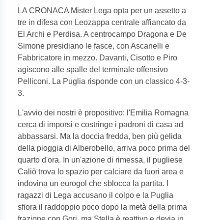
LA CRONACA Mister Lega opta per un assetto a
tre in difesa con Leozappa centrale affiancato da
El Archi e Perdisa. A centrocampo Dragona e De
Simone presidiano le fasce, con Ascanelli e
Fabbricatore in mezzo. Davanti, Cisotto e Piro
agiscono alle spalle del terminale offensivo
Pelliconi. La Puglia risponde con un classico 4-3-
3.
L'avvio dei nostri è propositivo: l'Emilia Romagna
cerca di imporsi e costringe i padroni di casa ad
abbassarsi. Ma la doccia fredda, ben più gelida
della pioggia di Alberobello, arriva poco prima del
quarto d'ora. In un'azione di rimessa, il pugliese
Caliò trova lo spazio per calciare da fuori area e
indovina un eurogol che sblocca la partita. I
ragazzi di Lega accusano il colpo e la Puglia
sfiora il raddoppio poco dopo la metà della prima
frazione con Gori, ma Stella è reattivo e devia in