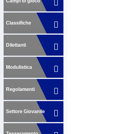
Campi di gioco
Classifiche
Dilettanti
Modulistica
Regolamenti
Settore Giovanile
Tesseramento