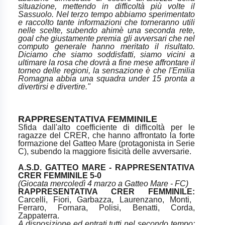
situazione, mettendo in difficoltà più volte il
Sassuolo. Nel terzo tempo abbiamo sperimentato
e raccolto tante informazioni che torneranno utili
nelle scelte, subendo ahimè una seconda rete,
goal che giustamente premia gli avversari che nel
computo generale hanno meritato il risultato.
Diciamo che siamo soddisfatti, siamo vicini a
ultimare la rosa che dovrà a fine mese affrontare il
torneo delle regioni, la sensazione è che l'Emilia
Romagna abbia una squadra under 15 pronta a
divertirsi e divertire."
RAPPRESENTATIVA FEMMINILE
Sfida dall'alto coefficiente di difficoltà per le
ragazze del CRER, che hanno affrontato la forte
formazione del Gatteo Mare (protagonista in Serie
C), subendo la maggiore fisicità delle avversarie.
A.S.D. GATTEO MARE - RAPPRESENTATIVA
CRER FEMMINILE 5-0
(Giocata mercoledì 4 marzo a Gatteo Mare - FC)
RAPPRESENTATIVA CRER FEMMINILE:
Carcelli, Fiori, Garbazza, Laurenzano, Monti,
Ferraro, Fornara, Polisi, Benatti, Corda,
Zappaterra.
A disposizione ed entrati tutti nel secondo tempo: