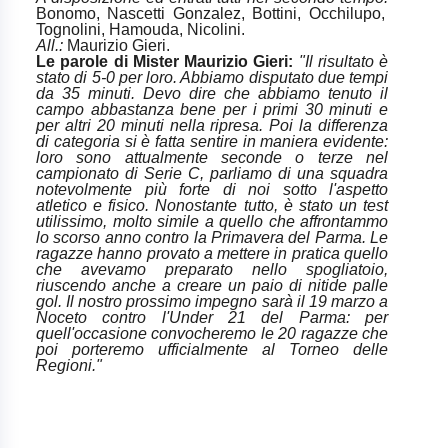
Bonomo, Nascetti Gonzalez, Bottini, Occhilupo,
Tognolini, Hamouda, Nicolini.
All.:
Maurizio Gieri.
Le parole di Mister Maurizio Gieri:
"Il risultato è
stato di 5-0 per loro. Abbiamo disputato due tempi
da 35 minuti. Devo dire che abbiamo tenuto il
campo abbastanza bene per i primi 30 minuti e
per altri 20 minuti nella ripresa. Poi la differenza
di categoria si è fatta sentire in maniera evidente:
loro sono attualmente seconde o terze nel
campionato di Serie C, parliamo di una squadra
notevolmente più forte di noi sotto l'aspetto
atletico e fisico. Nonostante tutto, è stato un test
utilissimo, molto simile a quello che affrontammo
lo scorso anno contro la Primavera del Parma. Le
ragazze hanno provato a mettere in pratica quello
che avevamo preparato nello spogliatoio,
riuscendo anche a creare un paio di nitide palle
gol. Il nostro prossimo impegno sarà il 19 marzo a
Noceto contro l'Under 21 del Parma: per
quell'occasione convocheremo le 20 ragazze che
poi porteremo ufficialmente al Torneo delle
Regioni."