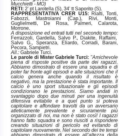
Mucchietti - MO)
RETI:
2' pt Larotella (S), 34' tt Saporito (S).
RAPPRESENTATIVA CRER U15:
Rialti, Tonti,
Fabozzi, Mastroianni (Cap.), Rivi, Monti,
Guglielmetti, De Rosa, Palmeri, Calarota,
Morrone.
A disposizione ed entrati tutti nel secondo tempo:
Ferrazzoli, Gardella, Salvo P., Diakite, Raffaini,
Salvo G., Speranza, Eliardo, Corradi, Barani,
Pecora, Sampietri.
All.:
Gabriele Turci.
Le parole di Mister Gabriele Turci:
"Amichevole
piena di risposte positive da parte dei ragazzi.
Abbiamo dimostrato di essere una squadra e di
poter far fronte agli episodi e alle situazioni che il
calcio genera anche quando il risultato è
negativo, ma la prestazione è stata importante. Il
calcio è uno sport situazionale e gli episodi
condizionano le prestazioni. Siamo andati in
svantaggio dopo due minuti per una ingenuità
difensiva evitabile e a quel punto si poteva
capitolare e affondare travolti da un avversario
atleticamente prevalente e sicuramente più
organizzato di noi, ma non è stato così! I ragazzi
hanno fatto squadra e sono riusciti a rispondere
creando situazioni di pericolo ed evitando di
capitolare nuovamente. Nel secondo dei tre tempi
abbiamo dimostrato di essere all’altezza della