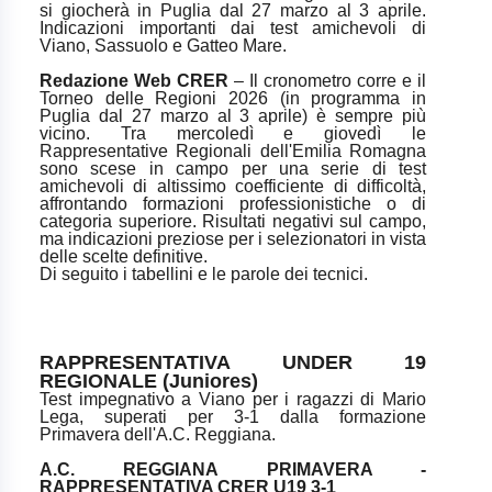
si giocherà in Puglia dal 27 marzo al 3 aprile.
Indicazioni importanti dai test amichevoli di
Viano, Sassuolo e Gatteo Mare.
Redazione Web CRER
– Il cronometro corre e il
Torneo delle Regioni 2026 (in programma in
Puglia dal 27 marzo al 3 aprile) è sempre più
vicino. Tra mercoledì e giovedì le
Rappresentative Regionali dell'Emilia Romagna
sono scese in campo per una serie di test
amichevoli di altissimo coefficiente di difficoltà,
affrontando formazioni professionistiche o di
categoria superiore. Risultati negativi sul campo,
ma indicazioni preziose per i selezionatori in vista
delle scelte definitive.
Di seguito i tabellini e le parole dei tecnici.
RAPPRESENTATIVA UNDER 19
REGIONALE (Juniores)
Test impegnativo a Viano per i ragazzi di Mario
Lega, superati per 3-1 dalla formazione
Primavera dell'A.C. Reggiana.
A.C. REGGIANA PRIMAVERA -
RAPPRESENTATIVA CRER U19 3-1