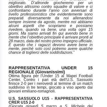
migliorato. D’altronde giocheremo per un
obiettivo altissimo contro squadre di valore e ci
confrontiamo durante l’anno con avversari di
livello professionistico che evidentemente sono
preparati diversamente da noi allenandosi
sempre insieme da agosto, mentre noi abbiamo
alcuni aspetti che scopriamo e possiamo
rivedere, quando va bene, una volta ogni 15
giorni. Ma siamo arrivati fin qui avendo bene in
mente che l’obiettivo principale è arrivare pronti al
28 marzo, data del nostro primo impegno ufficiale.
È questo che i ragazzi devono avere bene in
mente, perché solo così potremo avere qualche
chance di toglierci delle soddisfazioni."
RAPPRESENTATIVA UNDER 15
REGIONALE (Giovanissimi)
Ottima figura per l'Under 15 al Mapei Football
Center. Contro i pari età dell'U.S. Sassuolo
finisce 2-0 per i neroverdi al termine di un match
suddiviso in tre tempi, giocato a viso aperto dai
giovani emiliano-romagnoli.
U.S. SASSUOLO U15 - RAPPRESENTATIVA
CRER U15 2-0
(Giocata giovedì 5 marzo a S. Michele dei