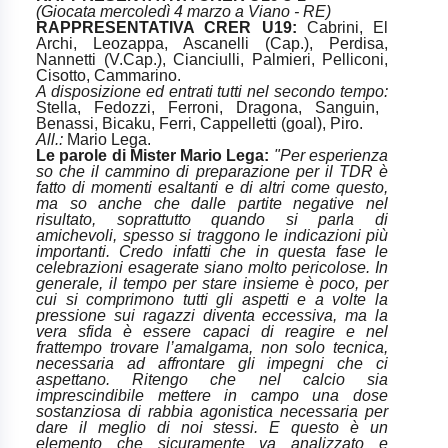
(Giocata mercoledì 4 marzo a Viano - RE)
RAPPRESENTATIVA CRER U19:
Cabrini, El
Archi, Leozappa, Ascanelli (Cap.), Perdisa,
Nannetti (V.Cap.), Cianciulli, Palmieri, Pelliconi,
Cisotto, Cammarino.
A disposizione ed entrati tutti nel secondo tempo:
Stella, Fedozzi, Ferroni, Dragona, Sanguin,
Benassi, Bicaku, Ferri, Cappelletti (goal), Piro.
All.:
Mario Lega.
Le parole di Mister Mario Lega:
"Per esperienza
so che il cammino di preparazione per il TDR è
fatto di momenti esaltanti e di altri come questo,
ma so anche che dalle partite negative nel
risultato, soprattutto quando si parla di
amichevoli, spesso si traggono le indicazioni più
importanti. Credo infatti che in questa fase le
celebrazioni esagerate siano molto pericolose. In
generale, il tempo per stare insieme è poco, per
cui si comprimono tutti gli aspetti e a volte la
pressione sui ragazzi diventa eccessiva, ma la
vera sfida è essere capaci di reagire e nel
frattempo trovare l’amalgama, non solo tecnica,
necessaria ad affrontare gli impegni che ci
aspettano. Ritengo che nel calcio sia
imprescindibile mettere in campo una dose
sostanziosa di rabbia agonistica necessaria per
dare il meglio di noi stessi. E questo è un
elemento che sicuramente va analizzato e