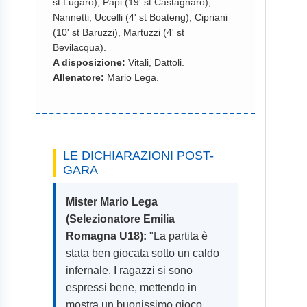
st Lugaro), Papi (19' st Castagnaro),
Nannetti, Uccelli (4' st Boateng), Cipriani
(10' st Baruzzi), Martuzzi (4' st
Bevilacqua).
A disposizione:
Vitali, Dattoli.
Allenatore:
Mario Lega.
LE DICHIARAZIONI POST-
GARA
Mister Mario Lega
(Selezionatore Emilia
Romagna U18):
"La partita è
stata ben giocata sotto un caldo
infernale. I ragazzi si sono
espressi bene, mettendo in
mostra un buonissimo gioco.