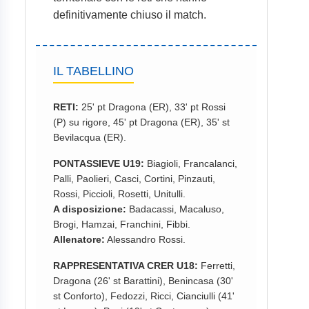
definitivamente chiuso il match.
IL TABELLINO
RETI:
25' pt Dragona (ER), 33' pt Rossi
(P) su rigore, 45' pt Dragona (ER), 35' st
Bevilacqua (ER).
PONTASSIEVE U19:
Biagioli, Francalanci,
Palli, Paolieri, Casci, Cortini, Pinzauti,
Rossi, Piccioli, Rosetti, Unitulli.
A disposizione:
Badacassi, Macaluso,
Brogi, Hamzai, Franchini, Fibbi.
Allenatore:
Alessandro Rossi.
RAPPRESENTATIVA CRER U18:
Ferretti,
Dragona (26' st Barattini), Benincasa (30'
st Conforto), Fedozzi, Ricci, Cianciulli (41'